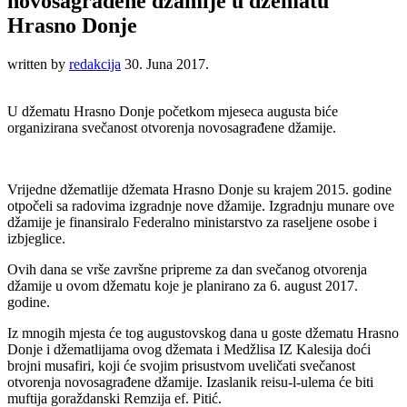
novosagrađene džamije u džematu
Hrasno Donje
written by
redakcija
30. Juna 2017.
U džematu Hrasno Donje početkom mjeseca augusta biće
organizirana svečanost otvorenja novosagrađene džamije.
Vrijedne džematlije džemata Hrasno Donje su krajem 2015. godine
otpočeli sa radovima izgradnje nove džamije. Izgradnju munare ove
džamije je finansiralo Federalno ministarstvo za raseljene osobe i
izbjeglice.
Ovih dana se vrše završne pripreme za dan svečanog otvorenja
džamije u ovom džematu koje je planirano za 6. august 2017.
godine.
Iz mnogih mjesta će tog augustovskog dana u goste džematu Hrasno
Donje i džematlijama ovog džemata i Medžlisa IZ Kalesija doći
brojni musafiri, koji će svojim prisustvom uveličati svečanost
otvorenja novosagrađene džamije. Izaslanik reisu-l-ulema će biti
muftija goraždanski Remzija ef. Pitić.