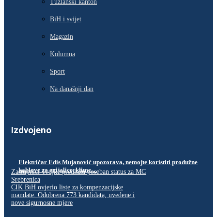
Tuzlanski kanton
BiH i svijet
Magazin
Kolumna
Sport
Na današnji dan
Izdvojeno
Električar Edis Mujanović upozorava, nemojte koristiti produžne
kablove za grijalice, klime…
Zastupnici Trojke predlažu poseban status za MC
Srebrenica
CIK BiH ovjerio liste za kompenzacijske
mandate: Odobrena 773 kandidata, uvedene i
nove sigurnosne mjere