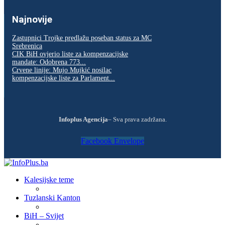
Najnovije
Zastupnici Trojke predlažu poseban status za MC
Srebrenica
CIK BiH ovjerio liste za kompenzacijske
mandate: Odobrena 773...
Crvene linije: Mujo Mujkić nosilac
kompenzacijske liste za Parlament...
Infoplus Agencija
– Sva prava zadržana.
Facebook
Envelope
Kalesijske teme
Tuzlanski Kanton
BiH – Svijet