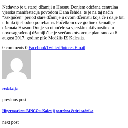
Nedavno je u staroj džamiji u Hrasnu Donjem održana centralna
vjerska manifestacija povodom Dana šehida, te je na taj način
“zaključen” period stare džamije u ovom džematu koja će i dalje biti
u funkciji shodno potrebama. Početkom ove godine džematlije
džemata Hrasno Donje su otpočele sa vjerskim aktivnostima u
novosagrađenoj džamiji čije je svečano otvorenje planirano za 6.
august 2017. godine piše Medžlis IZ Kalesija.
0 comments
0
Facebook
Twitter
Pinterest
Email
redakcija
previous post
Hipermarketu BINGO u Kalesiji potrebna četiri radnika
next post