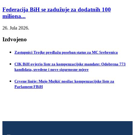
Federacija BiH se zadužuje za dodatnih 100
miliona...
26. Jula 2026.
Izdvojeno
Zastupnici Trojke predlažu poseban status za MC Srebrenica
CIK BiH ovjerio liste za kompenzacijske mandate: Odobrena 773
kandidata, uvedene i nove sigurnosne mjere
Crvene linije: Mujo Mujkić nosilac kompenzacijske liste za
Parlament FBiH