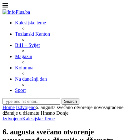
Kalesijske teme
Tuzlanski Kanton
BiH – Svijet
Magazin
Kolumna
Na današnji dan
Sport
Search
Home
Izdvojeno
6. augusta svečano otvorenje novosagrađene
džamije u džematu Hrasno Donje
Izdvojeno
Kalesijske Teme
6. augusta svečano otvorenje