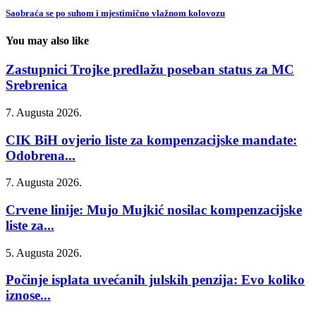
Saobraća se po suhom i mjestimično vlažnom kolovozu
You may also like
Zastupnici Trojke predlažu poseban status za MC
Srebrenica
7. Augusta 2026.
CIK BiH ovjerio liste za kompenzacijske mandate:
Odobrena...
7. Augusta 2026.
Crvene linije: Mujo Mujkić nosilac kompenzacijske
liste za...
5. Augusta 2026.
Počinje isplata uvećanih julskih penzija: Evo koliko
iznose...