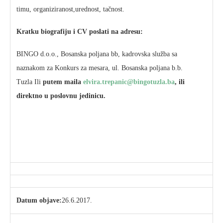
timu, organiziranost,urednost, tačnost.
Kratku biografiju i CV poslati na adresu:
BINGO d.o.o., Bosanska poljana bb, kadrovska služba sa
naznakom za Konkurs za mesara, ul. Bosanska poljana b.b.
Tuzla Ili
putem maila
elvira.trepanic@bingotuzla.ba
, ili
direktno u poslovnu jedinicu.
Datum objave:
26.6.2017.