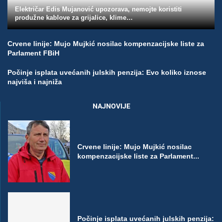
Električar Edis Mujanović upozorava, nemojte koristiti
produžne kablove za grijalice, klime…
Crvene linije: Mujo Mujkić nosilac kompenzacijske liste za
Parlament FBiH
Počinje isplata uvećanih julskih penzija: Evo koliko iznose
najviša i najniža
NAJNOVIJE
Crvene linije: Mujo Mujkić nosilac
kompenzacijske liste za Parlament...
Počinje isplata uvećanih julskih penzija: