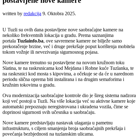
postavljene nove kamere
written by
redakcija
9. Oktobra 2025.
U Tuzli su ovih dana postavljene nove saobraćajne kamere na
nekoliko frekventnih lokacija u gradu. Prema saznanjima
portala
Tuzlainfo.ba
, ove savremene kamere ne bilježe samo
prekoračenje brzine, već i druge prekršaje poput korištenja mobitela
tokom vožnje ili nevezivanja sigurnosnog pojasa.
Nove kamere trenutno su postavljene na novom kružnom toku
Slatina, te na raskrsnicama kod Mejdana i Robne kuće Tuzlanka, te
na raskrsnici kod mosta s kipovima, a očekuje se da će u narednom
periodu slična oprema biti instalirana i na drugim semaforima i
kružnim tokovima u gradu.
Ova modernizacija saobraćajne kontrole dio je šireg sistema nadzora
koji već postoji u Tuzli. Na više lokacija već su aktivne kamere koje
automatski prepoznaju neregistrovana i ukradena vozila, čime se
doprinosi sigurnosti svih učesnika u saobraćaju.
Nove kamere predstavljaju nastavak ulaganja u pametnu
infrastrukturu, s ciljem smanjenja broja saobraćajnih prekršaja i
povećanja bezbjednosti na tuzlanskim ulicama.