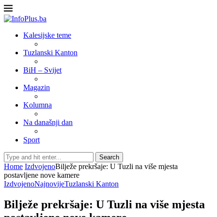
Kalesijske teme
Tuzlanski Kanton
BiH – Svijet
Magazin
Kolumna
Na današnji dan
Sport
Search
Home
Izdvojeno
Bilježe prekršaje: U Tuzli na više mjesta
postavljene nove kamere
Izdvojeno
Najnovije
Tuzlanski Kanton
Bilježe prekršaje: U Tuzli na više mjesta