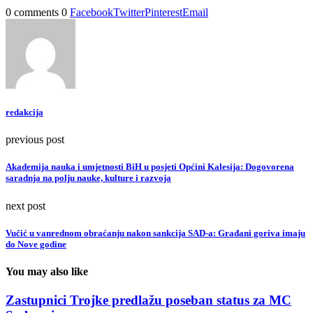
0 comments
0
Facebook
Twitter
Pinterest
Email
redakcija
previous post
Akademija nauka i umjetnosti BiH u posjeti Općini Kalesija: Dogovorena
saradnja na polju nauke, kulture i razvoja
next post
Vučić u vanrednom obraćanju nakon sankcija SAD-a: Građani goriva imaju
do Nove godine
You may also like
Zastupnici Trojke predlažu poseban status za MC