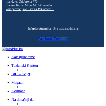
mandate: Odobrena 773...
Crvene linije: Mujo Mujkić nosilac
kompenzacijske liste za Parlament...
Infoplus Agencija
– Sva prava zadržana.
Facebook
Envelope
Kalesijske teme
Tuzlanski Kanton
BiH – Svijet
Magazin
Kolumna
Na današnji dan