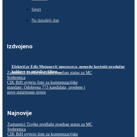
Sport
Na današnji dan
Izdvojeno
Električar Edis Mujanović upozorava, nemojte koristiti produžne
kablove za grijalice, klime…
Zastupnici Trojke predlažu poseban status za MC
Srebrenica
CIK BiH ovjerio liste za kompenzacijske
mandate: Odobrena 773 kandidata, uvedene i
nove sigurnosne mjere
Najnovije
Zastupnici Trojke predlažu poseban status za MC
Srebrenica
CIK BiH ovjerio liste za kompenzacijske