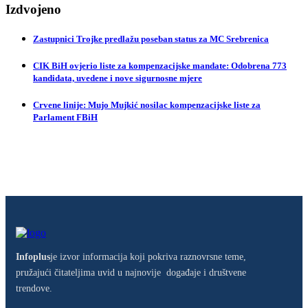
Izdvojeno
Zastupnici Trojke predlažu poseban status za MC Srebrenica
CIK BiH ovjerio liste za kompenzacijske mandate: Odobrena 773
kandidata, uvedene i nove sigurnosne mjere
Crvene linije: Mujo Mujkić nosilac kompenzacijske liste za
Parlament FBiH
Infoplus
je izvor informacija koji pokriva raznovrsne teme,
pružajući čitateljima uvid u najnovije događaje i društvene
trendove.