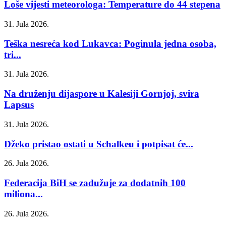
Loše vijesti meteorologa: Temperature do 44 stepena
31. Jula 2026.
Teška nesreća kod Lukavca: Poginula jedna osoba,
tri...
31. Jula 2026.
Na druženju dijaspore u Kalesiji Gornjoj, svira
Lapsus
31. Jula 2026.
Džeko pristao ostati u Schalkeu i potpisat će...
26. Jula 2026.
Federacija BiH se zadužuje za dodatnih 100
miliona...
26. Jula 2026.