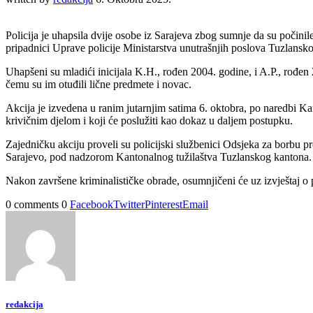
Policija je uhapsila dvije osobe iz Sarajeva zbog sumnje da su počini
pripadnici Uprave policije Ministarstva unutrašnjih poslova Tuzlansko
Uhapšeni su mladići inicijala K.H., rođen 2004. godine, i A.P., rođen
čemu su im otuđili lične predmete i novac.
Akcija je izvedena u ranim jutarnjim satima 6. oktobra, po naredbi Ka
krivičnim djelom i koji će poslužiti kao dokaz u daljem postupku.
Zajedničku akciju proveli su policijski službenici Odsjeka za borbu 
Sarajevo, pod nadzorom Kantonalnog tužilaštva Tuzlanskog kantona.
Nakon završene kriminalističke obrade, osumnjičeni će uz izvještaj o
0 comments
0
Facebook
Twitter
Pinterest
Email
redakcija