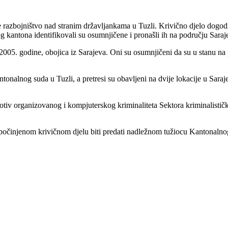
le razbojništvo nad stranim državljankama u Tuzli. Krivično djelo dogo
g kantona identifikovali su osumnjičene i pronašli ih na području Saraj
 2005. godine, obojica iz Sarajeva. Oni su osumnjičeni da su u stanu na
ntonalnog suda u Tuzli, a pretresi su obavljeni na dvije lokacije u Sar
protiv organizovanog i kompjuterskog kriminaliteta Sektora kriminalis
 počinjenom krivičnom djelu biti predati nadležnom tužiocu Kantonalno