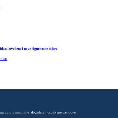
.
data, uvedene i nove sigurnosne mjere
 FBiH
jima uvid u najnovije događaje i društvene trendove.