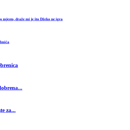
o mjesto, draže mi je što Džeko ne igra
almića
ebrenica
obrena...
e za...