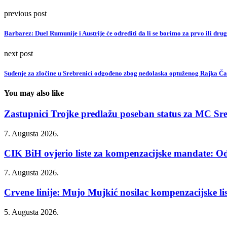
previous post
Barbarez: Duel Rumunije i Austrije će odrediti da li se borimo za prvo ili drug
next post
Suđenje za zločine u Srebrenici odgođeno zbog nedolaska optuženog Rajka Č
You may also like
Zastupnici Trojke predlažu poseban status za MC Sr
7. Augusta 2026.
CIK BiH ovjerio liste za kompenzacijske mandate: Od
7. Augusta 2026.
Crvene linije: Mujo Mujkić nosilac kompenzacijske list
5. Augusta 2026.