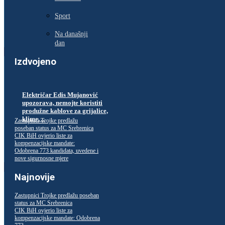
Sport
Na današnji
dan
Izdvojeno
Električar Edis Mujanović
upozorava, nemojte koristiti
produžne kablove za grijalice,
klime…
Zastupnici Trojke predlažu
poseban status za MC Srebrenica
CIK BiH ovjerio liste za
kompenzacijske mandate:
Odobrena 773 kandidata, uvedene i
nove sigurnosne mjere
Najnovije
Zastupnici Trojke predlažu poseban
status za MC Srebrenica
CIK BiH ovjerio liste za
kompenzacijske mandate: Odobrena