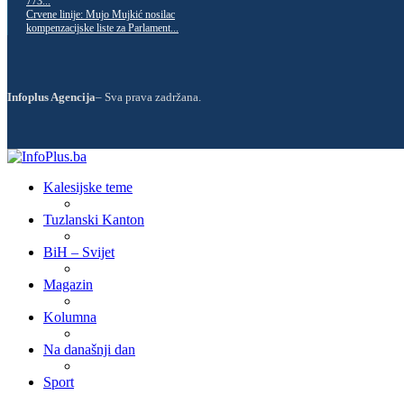
773...
Crvene linije: Mujo Mujkić nosilac
kompenzacijske liste za Parlament...
Infoplus Agencija
– Sva prava zadržana.
Kalesijske teme
Tuzlanski Kanton
BiH – Svijet
Magazin
Kolumna
Na današnji dan
Sport