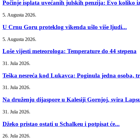
Počinje isplata uvećanih julskih penzija: Evo koliko iz
5. Augusta 2026.
U Crnu Goru proteklog vikenda ušlo više ljudi...
5. Augusta 2026.
Loše vijesti meteorologa: Temperature do 44 stepena
31. Jula 2026.
Teška nesreća kod Lukavca: Poginula jedna osoba, tri
31. Jula 2026.
Na druženju dijaspore u Kalesiji Gornjoj, svira Laps
31. Jula 2026.
Džeko pristao ostati u Schalkeu i potpisat će...
26. Jula 2026.