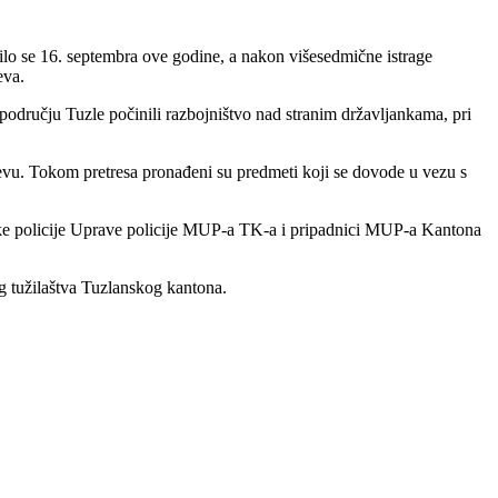
dilo se 16. septembra ove godine, a nakon višesedmične istrage
eva.
 području Tuzle počinili razbojništvo nad stranim državljankama, pri
ajevu. Tokom pretresa pronađeni su predmeti koji se dovode u vezu s
tičke policije Uprave policije MUP-a TK-a i pripadnici MUP-a Kantona
g tužilaštva Tuzlanskog kantona.