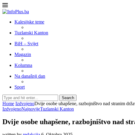
Kalesijske teme
Tuzlanski Kanton
BiH – Svijet
Magazin
Kolumna
Na današnji dan
Sport
Search
Home
Izdvojeno
Dvije osobe uhapšene, razbojništvo nad stranim drža
Izdvojeno
Najnovije
Tuzlanski Kanton
Dvije osobe uhapšene, razbojništvo nad st
written by
redakcija
6. Oktobra 2025.