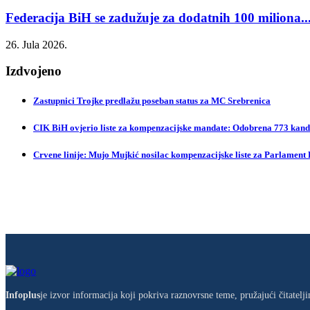
Federacija BiH se zadužuje za dodatnih 100 miliona..
26. Jula 2026.
Izdvojeno
Zastupnici Trojke predlažu poseban status za MC Srebrenica
CIK BiH ovjerio liste za kompenzacijske mandate: Odobrena 773 kandi
Crvene linije: Mujo Mujkić nosilac kompenzacijske liste za Parlament
Infoplus
je izvor informacija koji pokriva raznovrsne teme, pružajući čitatel