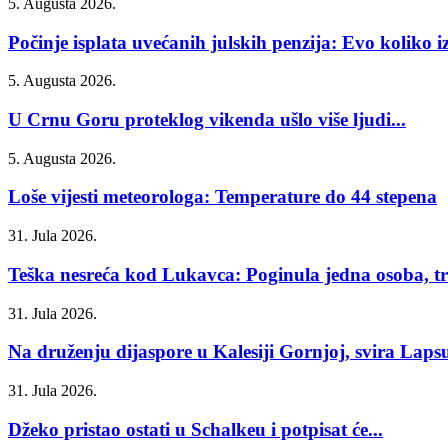
5. Augusta 2026.
Počinje isplata uvećanih julskih penzija: Evo koliko iz
5. Augusta 2026.
U Crnu Goru proteklog vikenda ušlo više ljudi...
5. Augusta 2026.
Loše vijesti meteorologa: Temperature do 44 stepena
31. Jula 2026.
Teška nesreća kod Lukavca: Poginula jedna osoba, tri
31. Jula 2026.
Na druženju dijaspore u Kalesiji Gornjoj, svira Laps
31. Jula 2026.
Džeko pristao ostati u Schalkeu i potpisat će...