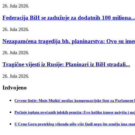
26. Jula 2026.
Federacija BiH se zadužuje za dodatnih 100 miliona..
26. Jula 2026.
Nezapamćena tragedija bh. planinarstva: Ovo su imen
26. Jula 2026.
Tragične vijesti iz Rusije: Planinari iz BiH stradali...
26. Jula 2026.
Izdvojeno
Crvene linije: Mujo Mujkić nosilac kompenzacijske liste za Parlament
Počinje isplata uvećanih julskih penzija: Evo koliko iznose najviša i na
U Crnu Goru proteklog vikenda ušlo više ljudi nego što zemlja ima sta