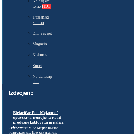
Kalesijske
teme
HOT
Tuzlanski
kanton
BiH i svijet
Magazin
Kolumna
Sport
Na današnji
dan
Izdvojeno
Električar Edis Mujanović
upozorava, nemojte koristiti
produžne kablove za grijalice,
klime…
Crvene linije: Mujo Mujkić nosilac
kompenzacijske liste za Parlament