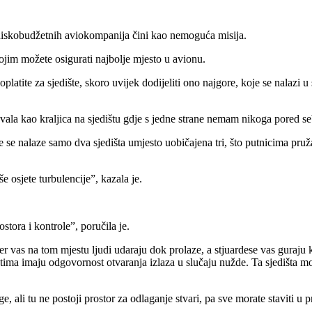
niskobudžetnih aviokompanija čini kao nemoguća misija.
kojim možete osigurati najbolje mjesto u avionu.
ite za sjedište, skoro uvijek dodijeliti ono najgore, koje se nalazi u 
ovala kao kraljica na sjedištu gdje s jedne strane nemam nikoga pored se
dje se nalaze samo dva sjedišta umjesto uobičajena tri, što putnicima pruža
e osjete turbulencije”, kazala je.
stora i kontrole”, poručila je.
jer vas na tom mjestu ljudi udaraju dok prolaze, a stjuardese vas guraju
štima imaju odgovornost otvaranja izlaza u slučaju nužde. Ta sjedišta mo
 ali tu ne postoji prostor za odlaganje stvari, pa sve morate staviti u p