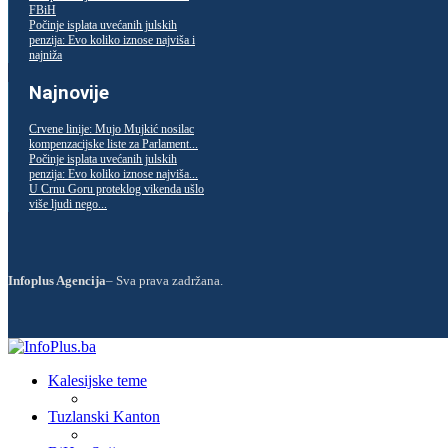
FBiH
Počinje isplata uvećanih julskih
penzija: Evo koliko iznose najviša i
najniža
Najnovije
Crvene linije: Mujo Mujkić nosilac
kompenzacijske liste za Parlament...
Počinje isplata uvećanih julskih
penzija: Evo koliko iznose najviša...
U Crnu Goru proteklog vikenda ušlo
više ljudi nego...
Infoplus Agencija
– Sva prava zadržana.
Kalesijske teme
Tuzlanski Kanton