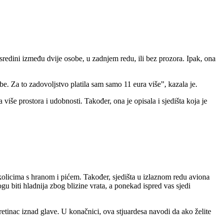
sredini između dvije osobe, u zadnjem redu, ili bez prozora. Ipak, ona
be. Za to zadovoljstvo platila sam samo 11 eura više”, kazala je.
 više prostora i udobnosti. Također, ona je opisala i sjedišta koja je
 kolicima s hranom i pićem. Također, sjedišta u izlaznom redu aviona
gu biti hladnija zbog blizine vrata, a ponekad ispred vas sjedi
retinac iznad glave. U konačnici, ova stjuardesa navodi da ako želite