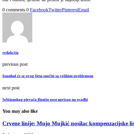
0 comments
0
Facebook
Twitter
Pinterest
Email
redakcija
previous post
Istanbul će se ovog ljeta suočiti sa velikim problemom
next post
Srbijanskog pjevača Đanija gost ugrizao na svadbi
You may also like
Crvene linije: Mujo Mujkić nosilac kompenzacijske list