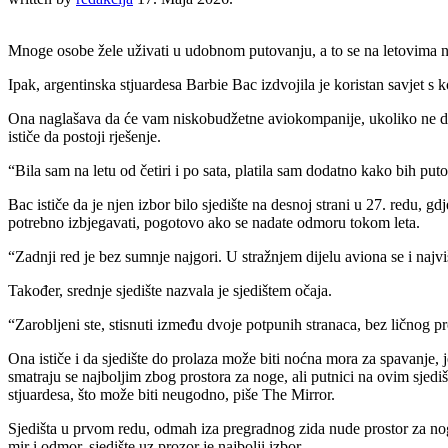
Mnoge osobe žele uživati u udobnom putovanju, a to se na letovima 
Ipak, argentinska stjuardesa Barbie Bac izdvojila je koristan savjet s 
Ona naglašava da će vam niskobudžetne aviokompanije, ukoliko ne doplat
ističe da postoji rješenje.
“Bila sam na letu od četiri i po sata, platila sam dodatno kako bih put
Bac ističe da je njen izbor bilo sjedište na desnoj strani u 27. redu, g
potrebno izbjegavati, pogotovo ako se nadate odmoru tokom leta.
“Zadnji red je bez sumnje najgori. U stražnjem dijelu aviona se i najviš
Također, srednje sjedište nazvala je sjedištem očaja.
“Zarobljeni ste, stisnuti između dvoje potpunih stranaca, bez ličnog pro
Ona ističe i da sjedište do prolaza može biti noćna mora za spavanje, 
smatraju se najboljim zbog prostora za noge, ali putnici na ovim sjedi
stjuardesa, što može biti neugodno, piše The Mirror.
Sjedišta u prvom redu, odmah iza pregradnog zida nude prostor za noge,
mir i odmor, sjedište uz prozor je najbolji izbor.