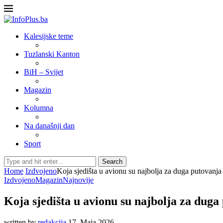
Kalesijske teme
Tuzlanski Kanton
BiH – Svijet
Magazin
Kolumna
Na današnji dan
Sport
Search
Home
Izdvojeno
Koja sjedišta u avionu su najbolja za duga putovanja
Izdvojeno
Magazin
Najnovije
Koja sjedišta u avionu su najbolja za duga
written by
redakcija
17. Maja 2026.