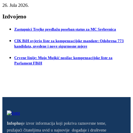
26. Jula 2026.
Izdvojeno
Zastupnici Trojke predlažu poseban status za MC Srebrenica
CIK BiH ovjerio liste za kompenzacijske mandate: Odobrena 773
kandidata, uvedene i nove sigurnosne mjere
Crvene linije: Mujo Mujkić nosilac kompenzacijske liste za
Parlament FBiH
Infoplus
je izvor informacija koji pokriva raznovrsne teme,
pružajući čitateljima uvid u najnovije događaje i društvene