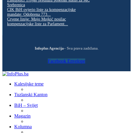
Zastupnici Trojke predlažu poseban status za MC
Srebrenica
CIK BiH ovjerio liste za kompenzacijske
mandate: Odobrena 773...
Crvene linije: Mujo Mujkić nosilac
kompenzacijske liste za Parlament...
Infoplus Agencija
– Sva prava zadržana.
Facebook
Envelope
Kalesijske teme
Tuzlanski Kanton
BiH – Svijet
Magazin
Kolumna