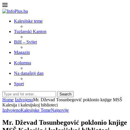
Kalesijske teme
Tuzlanski Kanton
BiH – Svijet
Magazin
Kolumna
Na današnji dan
Sport
Search
Home
Izdvojeno
Mr. Dževad Tosunbegović poklonio knjige MSŠ
Kalesija i kalesijskoj biblioteci
Izdvojeno
Kalesijske Teme
Najnovije
Mr. Dževad Tosunbegović poklonio knjige