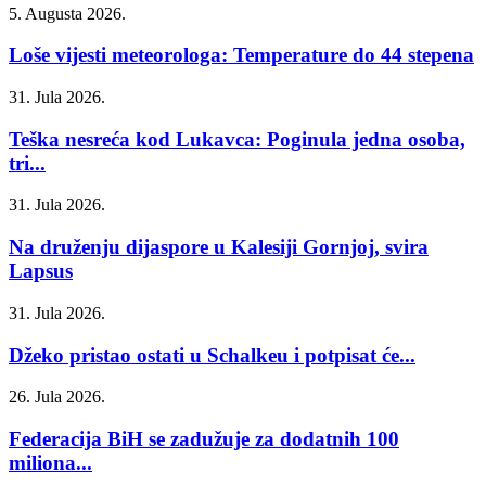
5. Augusta 2026.
Loše vijesti meteorologa: Temperature do 44 stepena
31. Jula 2026.
Teška nesreća kod Lukavca: Poginula jedna osoba,
tri...
31. Jula 2026.
Na druženju dijaspore u Kalesiji Gornjoj, svira
Lapsus
31. Jula 2026.
Džeko pristao ostati u Schalkeu i potpisat će...
26. Jula 2026.
Federacija BiH se zadužuje za dodatnih 100
miliona...