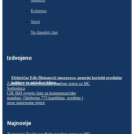
Magazin
Kolumna
Sport
Na današnji dan
Izdvojeno
Električar Edis Mujanović upozorava, nemojte koristiti produžne
kablove za grijalice, klime…
Zastupnici Trojke predlažu poseban status za MC
Srebrenica
CIK BiH ovjerio liste za kompenzacijske
mandate: Odobrena 773 kandidata, uvedene i
nove sigurnosne mjere
Najnovije