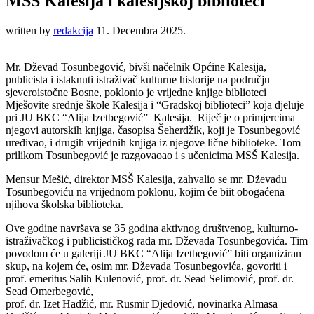
MSŠ Kalesija i kalesijskoj biblioteci
written by
redakcija
11. Decembra 2025.
Mr. Dževad Tosunbegović, bivši načelnik Općine Kalesija,
publicista i istaknuti istraživač kulturne historije na području
sjeveroistočne Bosne, poklonio je vrijedne knjige biblioteci
Mješovite srednje škole Kalesija i “Gradskoj biblioteci” koja djeluje
pri JU BKC “Alija Izetbegović” Kalesija. Riječ je o primjercima
njegovi autorskih knjiga, časopisa Šeherdžik, koji je Tosunbegović
uređivao, i drugih vrijednih knjiga iz njegove lične biblioteke. Tom
prilikom Tosunbegović je razgovaoao i s učenicima MSŠ Kalesija.
Mensur Mešić, direktor MSŠ Kalesija, zahvalio se mr. Dževadu
Tosunbegoviću na vrijednom poklonu, kojim će biit obogaćena
njihova školska biblioteka.
Ove godine navršava se 35 godina aktivnog društvenog, kulturno-
istraživačkog i publicističkog rada mr. Dževada Tosunbegovića. Tim
povodom će u galeriji JU BKC “Alija Izetbegović” biti organiziran
skup, na kojem će, osim mr. Dževada Tosunbegovića, govoriti i
prof. emeritus Salih Kulenović, prof. dr. Sead Selimović, prof. dr.
Sead Omerbegović,
prof. dr. Izet Hadžić, mr. Rusmir Djedović, novinarka Almasa