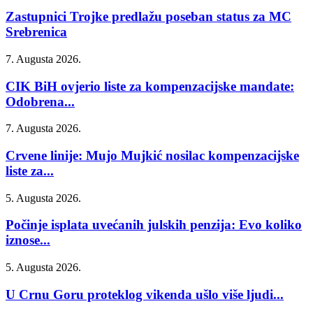
Zastupnici Trojke predlažu poseban status za MC
Srebrenica
7. Augusta 2026.
CIK BiH ovjerio liste za kompenzacijske mandate:
Odobrena...
7. Augusta 2026.
Crvene linije: Mujo Mujkić nosilac kompenzacijske
liste za...
5. Augusta 2026.
Počinje isplata uvećanih julskih penzija: Evo koliko
iznose...
5. Augusta 2026.
U Crnu Goru proteklog vikenda ušlo više ljudi...