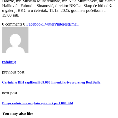
Hadžić, mr. Mustafa Muharemović, mr. Alija Muminović, mr. Samir
Halilović i Fahrudin Sinanović, direktor BKC-a. Skup će biti održan
u galeriji BKC-a u četvrtak, 11.12. 2025. godine s početkom u
15:00 sati.
0 comments
0
Facebook
Twitter
Pinterest
Email
redakcija
previous post
Carinici u BiH zaplijenili 69.600 limenki krivotvorenog Red Bulla
next post
Bingo radnicima uz platu uplatio i po 1.000 KM
You may also like