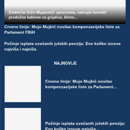
Električar Edis Mujanović upozorava, nemojte koristiti
produžne kablove za grijalice, klime…
Crvene linije: Mujo Mujkić nosilac kompenzacijske liste za
Parlament FBiH
Počinje isplata uvećanih julskih penzija: Evo koliko iznose
najviša i najniža
NAJNOVIJE
Crvene linije: Mujo Mujkić nosilac
kompenzacijske liste za Parlament...
Počinje isplata uvećanih julskih penzija:
Evo koliko iznose najviša...