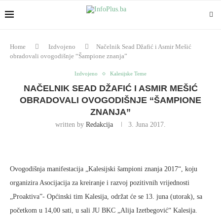
Home
Izdvojeno
Načelnik Sead Džafić i Asmir Mešić
obradovali ovogodišnje “Šampione znanja”
Izdvojeno
Kalesijske Teme
NAČELNIK SEAD DŽAFIĆ I ASMIR MEŠIĆ
OBRADOVALI OVOGODIŠNJE “ŠAMPIONE
ZNANJA”
written by
Redakcija
3. Juna 2017.
Ovogodišnja manifestacija „Kalesijski šampioni znanja 2017“, koju
organizira Asocijacija za kreiranje i razvoj pozitivnih vrijednosti
„Proaktiva”- Općinski tim Kalesija, održat će se 13. juna (utorak), sa
početkom u 14,00 sati, u sali JU BKC „Alija Izetbegović“ Kalesija.