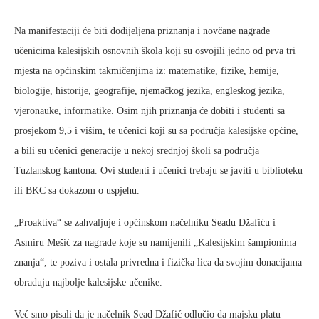
Na manifestaciji će biti dodijeljena priznanja i novčane nagrade
učenicima kalesijskih osnovnih škola koji su osvojili jedno od prva tri
mjesta na općinskim takmičenjima iz: matematike, fizike, hemije,
biologije, historije, geografije, njemačkog jezika, engleskog jezika,
vjeronauke, informatike. Osim njih priznanja će dobiti i studenti sa
prosjekom 9,5 i višim, te učenici koji su sa područja kalesijske općine,
a bili su učenici generacije u nekoj srednjoj školi sa područja
Tuzlanskog kantona. Ovi studenti i učenici trebaju se javiti u biblioteku
ili BKC sa dokazom o uspjehu.
„Proaktiva“ se zahvaljuje i općinskom načelniku Seadu Džafiću i
Asmiru Mešić za nagrade koje su namijenili „Kalesijskim šampionima
znanja“, te poziva i ostala privredna i fizička lica da svojim donacijama
obraduju najbolje kalesijske učenike.
Već smo pisali da je načelnik Sead Džafić odlučio da majsku platu