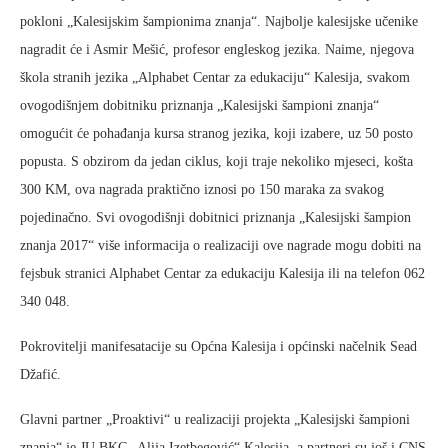
pokloni „Kalesijskim šampionima znanja“. Najbolje kalesijske učenike
nagradit će i Asmir Mešić, profesor engleskog jezika. Naime, njegova
škola stranih jezika „Alphabet Centar za edukaciju“ Kalesija, svakom
ovogodišnjem dobitniku priznanja „Kalesijski šampioni znanja“
omogućit će pohađanja kursa stranog jezika, koji izabere, uz 50 posto
popusta. S obzirom da jedan ciklus, koji traje nekoliko mjeseci, košta
300 KM, ova nagrada praktično iznosi po 150 maraka za svakog
pojedinačno. Svi ovogodišnji dobitnici priznanja „Kalesijski šampion
znanja 2017“ više informacija o realizaciji ove nagrade mogu dobiti na
fejsbuk stranici Alphabet Centar za edukaciju Kalesija ili na telefon 062
340 048.
Pokrovitelji manifesatacije su Općna Kalesija i općinski načelnik Sead
Džafić.
Glavni partner „Proaktivi“ u realizaciji projekta „Kalesijski šampioni
znanja“ je JU BKC „Alija Izetbegović“ Kalesija, a partneri su još i CNS