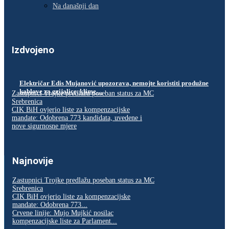
Na današnji dan
Izdvojeno
Električar Edis Mujanović upozorava, nemojte koristiti produžne
kablove za grijalice, klime…
Zastupnici Trojke predlažu poseban status za MC
Srebrenica
CIK BiH ovjerio liste za kompenzacijske
mandate: Odobrena 773 kandidata, uvedene i
nove sigurnosne mjere
Najnovije
Zastupnici Trojke predlažu poseban status za MC
Srebrenica
CIK BiH ovjerio liste za kompenzacijske
mandate: Odobrena 773...
Crvene linije: Mujo Mujkić nosilac
kompenzacijske liste za Parlament...