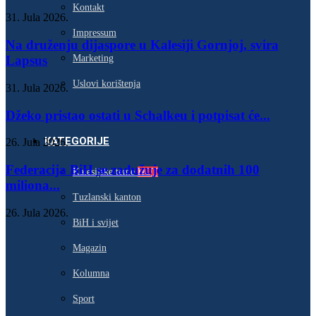
Kontakt
31. Jula 2026.
Impressum
Na druženju dijaspore u Kalesiji Gornjoj, svira
Marketing
Lapsus
Uslovi korištenja
31. Jula 2026.
Džeko pristao ostati u Schalkeu i potpisat će...
KATEGORIJE
26. Jula 2026.
Federacija BiH se zadužuje za dodatnih 100
Kalesijske teme
HOT
miliona...
Tuzlanski kanton
26. Jula 2026.
BiH i svijet
Magazin
Kolumna
Sport