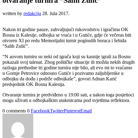
otvaranje turnira “Salih Zulić”
written by
redakcija
28. Jula 2017.
Nakon tri godine pauze, zahvaljujući rukovodstvu i igračima OK
Bosna iz Kalesije, odbojka se vraća i u Gutiće, gdje će večeras biti
otvoren XI po redu Memorijalni turnir poginulih boraca i šehida
“Salih Zulić”.
“N aovom turniru su neki od igrača koji su kasnije igrali za Bosnu
pokazali svoj talenat. Zbog političke situacije ili možda nekih drugih
razloga prethodne tri godine turnira nije bilo, ali evo mi to vraćamo
u Gornje Petrovice odnosno Gutiće i pozivamo zaljubljenike u
odbojku da dođu i podrže odbojkaše”, govori Adnan Karić
predsjednik OK Bosna Kalesija.
Otvaranje turnira je predviđeno u 19:00 sati, a nakon toga posjetioci
mogu uživati u odbojkaškim utakmicama pod svjetlima reflektora.
0 comments
0
Facebook
Twitter
Pinterest
Email