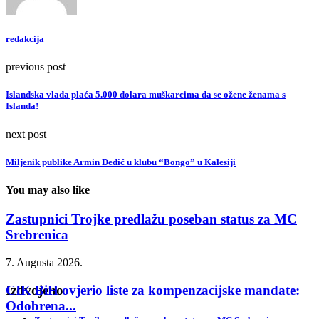
redakcija
previous post
Islandska vlada plaća 5.000 dolara muškarcima da se ožene ženama s
Islanda!
next post
Miljenik publike Armin Dedić u klubu “Bongo” u Kalesiji
You may also like
Zastupnici Trojke predlažu poseban status za MC
Srebrenica
7. Augusta 2026.
CIK BiH ovjerio liste za kompenzacijske mandate:
Izdvojeno
Odobrena...