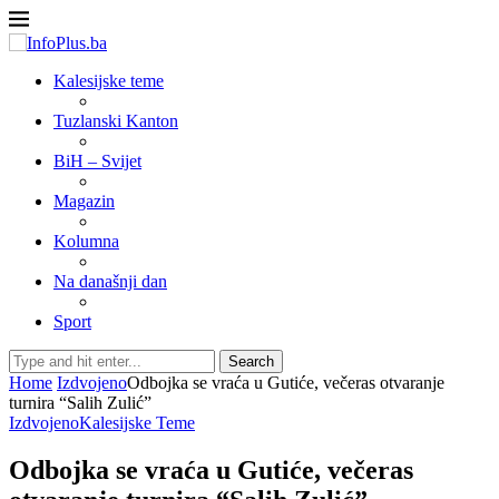
Kalesijske teme
Tuzlanski Kanton
BiH – Svijet
Magazin
Kolumna
Na današnji dan
Sport
Search
Home
Izdvojeno
Odbojka se vraća u Gutiće, večeras otvaranje
turnira “Salih Zulić”
Izdvojeno
Kalesijske Teme
Odbojka se vraća u Gutiće, večeras