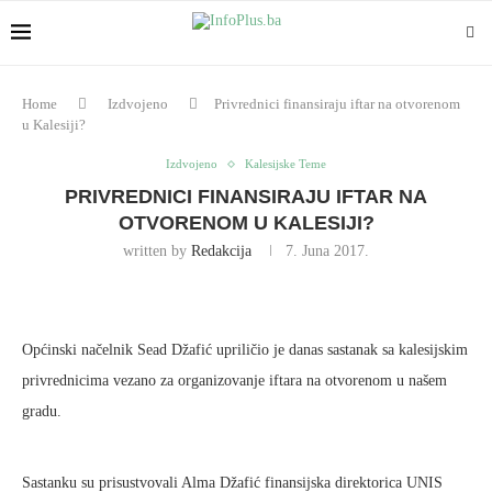
Home
Izdvojeno
Privrednici finansiraju iftar na otvorenom
u Kalesiji?
Izdvojeno
Kalesijske Teme
PRIVREDNICI FINANSIRAJU IFTAR NA
OTVORENOM U KALESIJI?
written by
Redakcija
7. Juna 2017.
Općinski načelnik Sead Džafić upriličio je danas sastanak sa kalesijskim
privrednicima vezano za organizovanje iftara na otvorenom u našem
gradu.
Sastanku su prisustvovali Alma Džafić finansijska direktorica UNIS