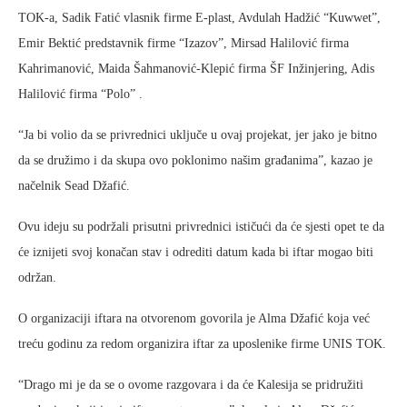
TOK-a, Sadik Fatić vlasnik firme E-plast, Avdulah Hadžić “Kuwwet”,
Emir Bektić predstavnik firme “Izazov”, Mirsad Halilović firma
Kahrimanović, Maida Šahmanović-Klepić firma ŠF Inžinjering, Adis
Halilović firma “Polo” .
“Ja bi volio da se privrednici uključe u ovaj projekat, jer jako je bitno
da se družimo i da skupa ovo poklonimo našim građanima”, kazao je
načelnik Sead Džafić.
Ovu ideju su podržali prisutni privrednici ističući da će sjesti opet te da
će iznijeti svoj konačan stav i odrediti datum kada bi iftar mogao biti
održan.
O organizaciji iftara na otvorenom govorila je Alma Džafić koja već
treću godinu za redom organizira iftar za uposlenike firme UNIS TOK.
“Drago mi je da se o ovome razgovara i da će Kalesija se pridružiti