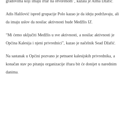
gradovima koji imaju iftar na otvorenom”, kazala je Alma Džafić.
Adis Halilović ispred grupacije Polo kazao je da ideju podržavaju, ali
da imaju uslov da nosilac aktivnosti bude Medžlis IZ.
“Mi ćemo uključiti Medžlis u sve aktivnosti, a nosilac aktivnosti je
Općina Kalesija i njeni privrednici”, kazao je načelnik Sead Džafić.
Na sastanak u Općini pozvano je petnaest kalesijskih privrednika, a
konačan stav po pitanju organizacije iftara bit će donijet u narednim
danima.