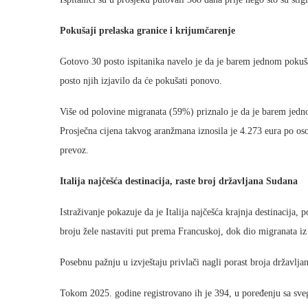
Pokušaji prelaska granice i krijumčarenje
Gotovo 30 posto ispitanika navelo je da je barem jednom pokuša
posto njih izjavilo da će pokušati ponovo.
Više od polovine migranata (59%) priznalo je da je barem jedno
Prosječna cijena takvog aranžmana iznosila je 4.273 eura po osob
prevoz.
Italija najčešća destinacija, raste broj državljana Sudana
Istraživanje pokazuje da je Italija najčešća krajnja destinacija
broju žele nastaviti put prema Francuskoj, dok dio migranata iz 
Posebnu pažnju u izvještaju privlači nagli porast broja državlja
Tokom 2025. godine registrovano ih je 394, u poređenju sa svega