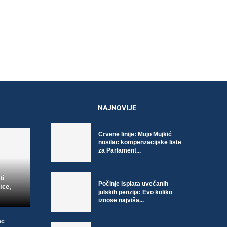
NAJNOVIJE
Crvene linije: Mujo Mujkić
nosilac kompenzacijske liste
za Parlament...
ti
Počinje isplata uvećanih
ice,
julskih penzija: Evo koliko
iznose najviša...
ac