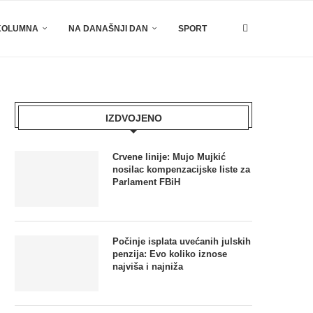
KOLUMNA
NA DANAŠNJI DAN
SPORT
IZDVOJENO
Crvene linije: Mujo Mujkić
nosilac kompenzacijske liste za
Parlament FBiH
Počinje isplata uvećanih julskih
penzija: Evo koliko iznose
najviša i najniža