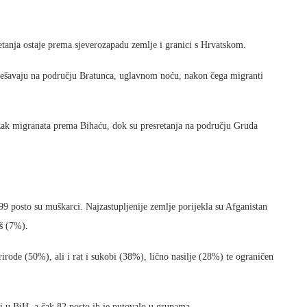
etanja ostaje prema sjeverozapadu zemlje i granici s Hrvatskom.
 dešavaju na području Bratunca, uglavnom noću, nakon čega migranti
azak migranata prema Bihaću, dok su presretanja na području Gruda
 99 posto su muškarci. Najzastupljenije zemlje porijekla su Afganistan
š (7%).
ode (50%), ali i rat i sukobi (38%), lično nasilje (28%) te ograničen
gli u BiH, a čak 82 posto ih je putovalo u grupama.