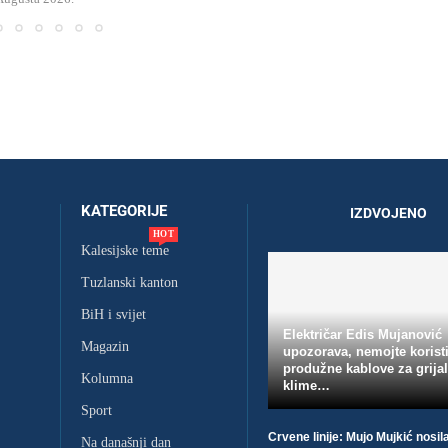
KATEGORIJE
IZDVOJENO
HOT
Kalesijske teme
Tuzlanski kanton
BiH i svijet
Električar Edis Mujanović
Magazin
upozorava, nemojte koristi
produžne kablove za grijal
Kolumna
klime…
Sport
Crvene linije: Mujo Mujkić nosil
Na današnji dan