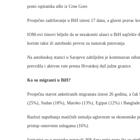
posto ispitanika ušlo iz Crne Gore.
Prosječno zadržavanje u BiH iznosi 17 dana, a glavni pravac kr
IOM-ovi timovi bilježe da se nezakoniti ulasci u BiH najčešće
koriste taksi ili autobuski prevoz za nastavak putovanja.
Na autobuskoj stanici u Sarajevu zabilježen je kontinuiran odl
potvrdila i aktivne rute prema Hrvatskoj duž južne granice.
Ko su migranti u BiH?
Prosječna starost anketiranih migranata iznosi 26 godina, a čak
(25%), Sudan (18%), Maroko (13%), Egipat (12%) i Banglade
Razlozi napuštanja matičnih zemalja uglavnom su ekonomske prir
pristup osnovnim uslugama (16%).
Ispitanici su u prosjeku putovali 368 dana prije nego što su sti