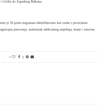
ije i Grčke do Zapadnog Balkana.
čemu je 56 posto migranata identifikovano kao osobe s povećanim
dugotrajna putovanja, nedostatak adekvatnog smještaja, hrane i osnovne
0