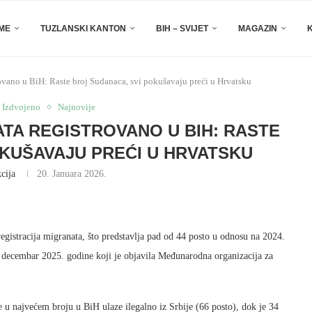
EME
TUZLANSKI KANTON
BIH – SVIJET
MAGAZIN
ovano u BiH: Raste broj Sudanaca, svi pokušavaju preći u Hrvatsku
Izdvojeno
Najnovije
ATA REGISTROVANO U BIH: RASTE
KUŠAVAJU PREĆI U HRVATSKU
cija
20. Januara 2026.
egistracija migranata, što predstavlja pad od 44 posto u odnosu na 2024.
a decembar 2025. godine koji je objavila Međunarodna organizacija za
u najvećem broju u BiH ulaze ilegalno iz Srbije (66 posto), dok je 34