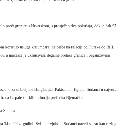
lo preći granicu s Hrvatskom, s prosječno dva pokušaja, dok je čak 97
m koristilo usluge krijumčara, najčešće na relaciji od Turske do BiH.
i, a najčešće je uključivala ilegalne prelaze granica i organizovani
, posebno za državljane Bangladeša, Pakistana i Egipta. Sudanci u najvećem
Irana i s palestinskih teritorija preferira Njemačku.
na Sudana.
 34 u 2024. godini. Svi intervjuisani Sudanci naveli su rat kao razlog