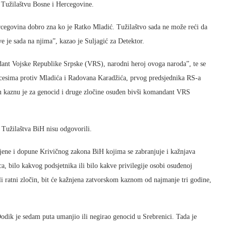
a Tužilaštvu Bosne i Hercegovine.
rcegovina dobro zna ko je Ratko Mladić. Tužilaštvo sada ne može reći da
e je sada na njima”, kazao je Suljagić za Detektor.
ant Vojske Republike Srpske (VRS), narodni heroj ovoga naroda”, te se
cesima protiv Mladića i Radovana Karadžića, prvog predsjednika RS-a
tu kaznu je za genocid i druge zločine osuđen bivši komandant VRS
z Tužilaštva BiH nisu odgovorili.
jene i dopune Krivičnog zakona BiH kojima se zabranjuje i kažnjava
a, bilo kakvog podsjetnika ili bilo kakve privilegije osobi osuđenoj
i ratni zločin, bit će kažnjena zatvorskom kaznom od najmanje tri godine,
ik je sedam puta umanjio ili negirao genocid u Srebrenici. Tada je