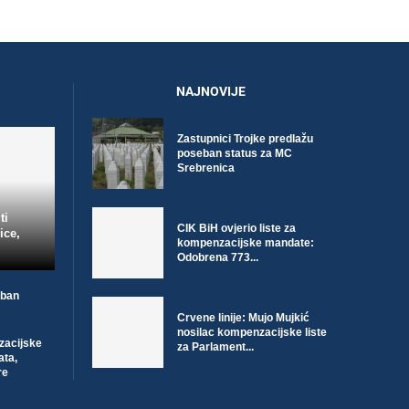
NAJNOVIJE
Zastupnici Trojke predlažu
poseban status za MC
Srebrenica
ti
CIK BiH ovjerio liste za
ice,
kompenzacijske mandate:
Odobrena 773...
eban
Crvene linije: Mujo Mujkić
nosilac kompenzacijske liste
nzacijske
za Parlament...
ata,
re