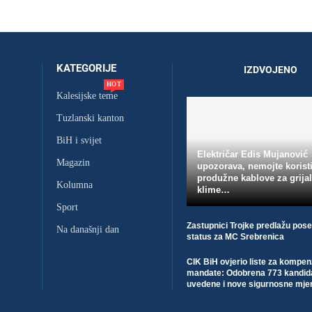
KATEGORIJE
IZDVOJENO
HOT
Kalesijske teme
Tuzlanski kanton
BiH i svijet
Električar Edis Mujanović
Magazin
upozorava, nemojte koristi
produžne kablove za grijal
Kolumna
klime…
Sport
Zastupnici Trojke predlažu pos
Na današnji dan
status za MC Srebrenica
CIK BiH ovjerio liste za kompe
mandate: Odobrena 773 kandid
uvedene i nove sigurnosne mje