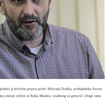
podnio je krivičnu prijavu protiv Milorada Dodika, predsjednika Saveza
skoj emisiji veličao je Ratka Mladića, osuđenog za genocid i druge ratne