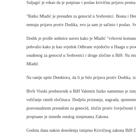
Suljagić je rekao da je potpisao i poslao krivičnu prijavu prem
“Ratko Mladić je presuđen za genocid u Srebrenici. Bosna i He
nemaju prijavu protiv Dodika, evo ja sam je sačinio i poslao. Sv
Dodik je prošle sedmice naveo kako je Mladić “vrhovni komand
pohvalio kako je kao svjedok Odbrane svjedočio u Haagu u pro
osuđenog za genocid u Srebrenici i druge zločine u BiH. Na is
Mladić.
Na ranije upite Detektora, da li je bilo prijava protiv Dodika, i
Bivši Visoki predstavnik u BiH Valentin Inzko nametnuo je izm
veličanje ratnih zločinaca. Dodjela priznanja, nagrada, spomenic
pravosnažnom presudom za genocid, zločin protiv čovječnosti il
propisano je između ostalog izmjenama Zakona.
Godinu dana nakon donošenja izmjena Krivičnog zakona BiH Dod