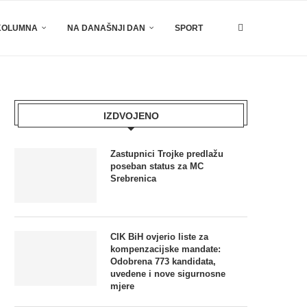
KOLUMNA
NA DANAŠNJI DAN
SPORT
IZDVOJENO
Zastupnici Trojke predlažu
poseban status za MC
Srebrenica
CIK BiH ovjerio liste za
kompenzacijske mandate:
Odobrena 773 kandidata,
uvedene i nove sigurnosne
mjere