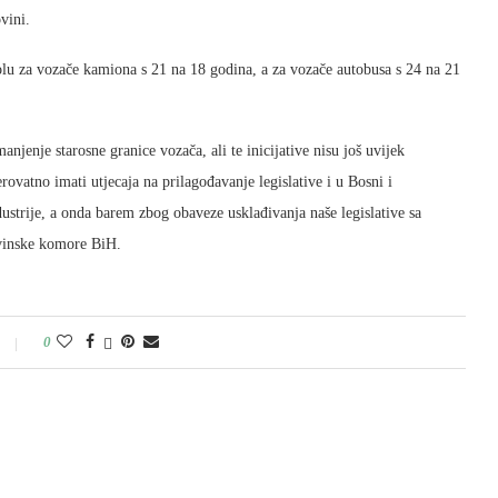
vini.
olu za vozače kamiona s 21 na 18 godina, a za vozače autobusa s 24 na 21
jenje starosne granice vozača, ali te inicijative nisu još uvijek
rovatno imati utjecaja na prilagođavanje legislative i u Bosni i
ustrije, a onda barem zbog obaveze usklađivanja naše legislative sa
ovinske komore BiH.
0