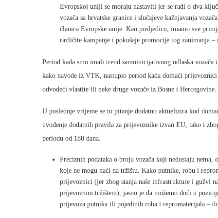
Evropskoj uniji se moraju nastaviti jer se radi o dva klj
vozača sa hrvatske granice i slučajeve kažnjavanja vozač
članica Evropske unije. Kao posljedicu, imamo sve primjet
različite kampanje i pokušaje promocije tog zanimanja –
Period kada smo imali trend samoinicijativnog odlaska vozača i
kako navode iz VTK, nastupio period kada domaći prijevoznici 
odvodeći vlastite ili neke druge vozače iz Bosne i Hercegovine.
U poslednje vrijeme se to pitanje dodatno aktuelizira kod doma
uvođenje dodatnih pravila za prijevoznike izvan EU, tako i z
periodu od 180 dana.
Preciznih podataka o broju vozača koji nedostaju nema, os
koje ne mogu naći na tržištu. Kako putnike, robu i repro
prijevoznici (jer zbog stanja naše infrastrukture i gužvi n
prijevoznim tržištem), jasno je da možemo doći u pozici
prijevoza putnika ili pojedinih roba i repromaterijala – 