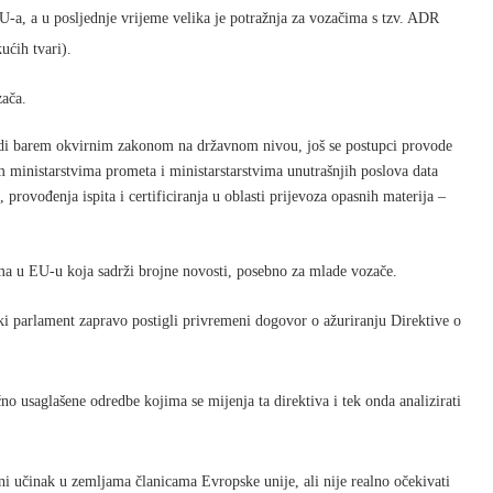
-a, a u posljednje vrijeme velika je potražnja za vozačima s tzv. ADR
kućih tvari).
zača.
redi barem okvirnim zakonom na državnom nivou, još se postupci provode
m ministarstvima prometa i ministarstarstvima unutrašnjih poslova data
provođenja ispita i certificiranja u oblasti prijevoza opasnih materija –
 u EU-u koja sadrži brojne novosti, posebno za mlade vozače.
i parlament zapravo postigli privremeni dogovor o ažuriranju Direktive o
 usaglašene odredbe kojima se mijenja ta direktiva i tek onda analizirati
 učinak u zemljama članicama Evropske unije, ali nije realno očekivati