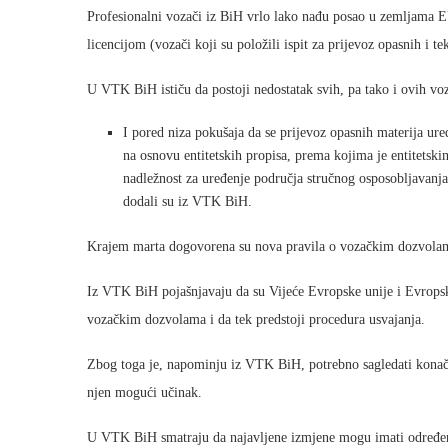
Profesionalni vozači iz BiH vrlo lako nađu posao u zemljama EU
licencijom (vozači koji su položili ispit za prijevoz opasnih i te
U VTK BiH ističu da postoji nedostatak svih, pa tako i ovih vo
I pored niza pokušaja da se prijevoz opasnih materija u
na osnovu entitetskih propisa, prema kojima je entitetski
nadležnost za uređenje područja stručnog osposobljavanja, 
dodali su iz VTK BiH.
Krajem marta dogovorena su nova pravila o vozačkim dozvolama
Iz VTK BiH pojašnjavaju da su Vijeće Evropske unije i Evropsk
vozačkim dozvolama i da tek predstoji procedura usvajanja.
Zbog toga je, napominju iz VTK BiH, potrebno sagledati konačno
njen mogući učinak.
U VTK BiH smatraju da najavljene izmjene mogu imati određeni