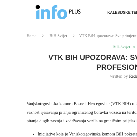
KALESIJSKE T
Home
BiH-Svijet
VTK BiH upozorava: Sve primjetni
BiH-Svijet
VTK BIH UPOZORAVA: S
PROFESIO
written by
Reda
Vanjskotrgovinska komora Bosne i Hercegovine (VTK BiH) u konti
važnost rješavanja pitanja ograničenog boravka vozača na terit
pitanja dugih zastoja i zadržavanja vozila na graničnim prije
Inicijative koje je Vanjskotrgovinska komora BiH pokret