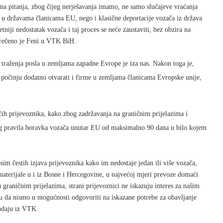
učna pitanja, zbog čijeg nerješavanja imamo, ne samo slučajeve vraćanja
a u državama članicama EU, nego i klasične deportacije vozača iz država
niji nedostatak vozača i taj proces se neće zaustaviti, bez obzira na
 rečeno je Feni u VTK BiH.
 traženja posla u zemljama zapadne Evrope je iza nas. Nakon toga je,
počinju dodatno otvarati i firme u zemljama članicama Evropske unije,
ćih prijevoznika, kako zbog zadržavanja na graničnim prijelazima i
bog pravila boravka vozača unutar EU od maksimalno 90 dana u bilo kojem
im čestih izjava prijevoznika kako im nedostaje jedan ili više vozača,
materijale u i iz Bosne i Hercegovine, u najvećoj mjeri prevoze domaći
a graničnim prijelazima, strani prijevoznici ne iskazuju interes za našim
ju da nismo u mogućnosti odgovoriti na iskazane potrebe za obavljanje
dodaju iz VTK.