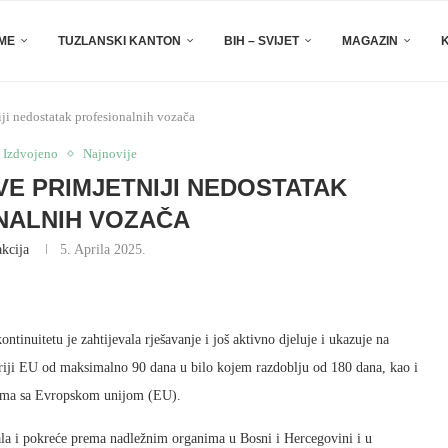
EME
TUZLANSKI KANTON
BIH – SVIJET
MAGAZIN
ji nedostatak profesionalnih vozača
Izdvojeno
Najnovije
VE PRIMJETNIJI NEDOSTATAK
NALNIH VOZAČA
kcija
5. Aprila 2025.
nuitetu je zahtijevala rješavanje i još aktivno djeluje i ukazuje na
oriji EU od maksimalno 90 dana u bilo kojem razdoblju od 180 dana, kao i
lazima sa Evropskom unijom (EU).
ala i pokreće prema nadležnim organima u Bosni i Hercegovini i u