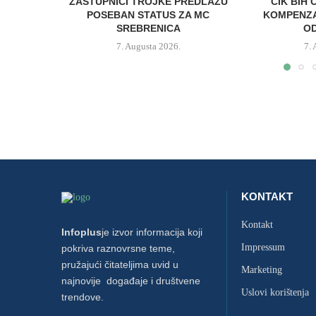
ZASTUPNICI TROJKE PREDLAŽU
CIK BIH 
POSEBAN STATUS ZA MC
KOMPENZA
SREBRENICA
OD
7. Augusta 2026.
7.
KONTAKT
Kontakt
Infoplus
je izvor informacija koji
Impressum
pokriva raznovrsne teme,
pružajući čitateljima uvid u
Marketing
najnovije događaje i društvene
Uslovi korištenja
trendove.