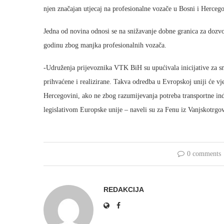
njen značajan utjecaj na profesionalne vozače u Bosni i Hercego
Jedna od novina odnosi se na snižavanje dobne granica za dozv
godinu zbog manjka profesionalnih vozača.
-Udruženja prijevoznika VTK BiH su upućivala inicijative za sman
prihvaćene i realizirane. Takva odredba u Evropskoj uniji će vje
Hercegovini, ako ne zbog razumijevanja potreba transportne ind
legislativom Europske unije – naveli su za Fenu iz Vanjskotrg
0 comments
REDAKCIJA