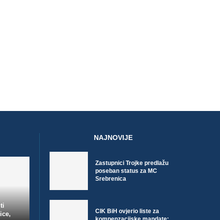
POČINJE ISPLATA UVEĆANIH
U CRNU GORU PROTE
JULSKIH PENZIJA: EVO KOLIKO
VIKENDA UŠLO VIŠE LJU
IZNOSE...
5. Augusta 2026.
5. Augusta 2026.
NAJNOVIJE
Zastupnici Trojke predlažu
poseban status za MC
Srebrenica
ti
CIK BiH ovjerio liste za
ice,
kompenzacijske mandate: