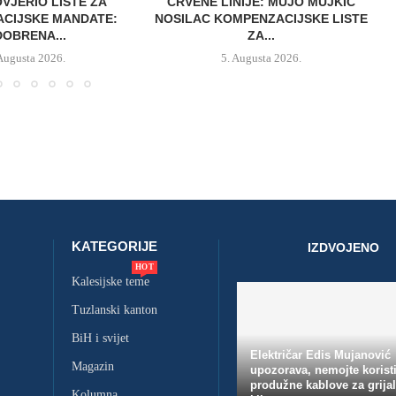
OVJERIO LISTE ZA
CRVENE LINIJE: MUJO MUJKIĆ
CIJSKE MANDATE:
NOSILAC KOMPENZACIJSKE LISTE
OBRENA...
ZA...
 Augusta 2026.
5. Augusta 2026.
KATEGORIJE
IZDVOJENO
HOT
Kalesijske teme
Tuzlanski kanton
BiH i svijet
Električar Edis Mujanović
Magazin
upozorava, nemojte koristi
produžne kablove za grijal
Kolumna