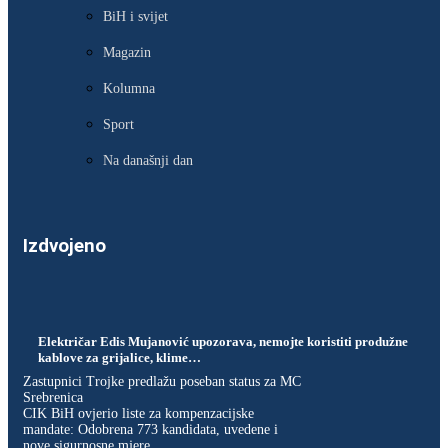
BiH i svijet
Magazin
Kolumna
Sport
Na današnji dan
Izdvojeno
Električar Edis Mujanović upozorava, nemojte koristiti produžne
kablove za grijalice, klime…
Zastupnici Trojke predlažu poseban status za MC
Srebrenica
CIK BiH ovjerio liste za kompenzacijske
mandate: Odobrena 773 kandidata, uvedene i
nove sigurnosne mjere