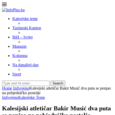
Kalesijske teme
Tuzlanski Kanton
BiH – Svijet
Magazin
Kolumna
Na današnji dan
Sport
Search
Home
Izdvojeno
Kalesijski atletičar Bakir Musić dva puta se penjao
na pobjedničko postolje
Izdvojeno
Kalesijske Teme
Kalesijski atletičar Bakir Musić dva puta