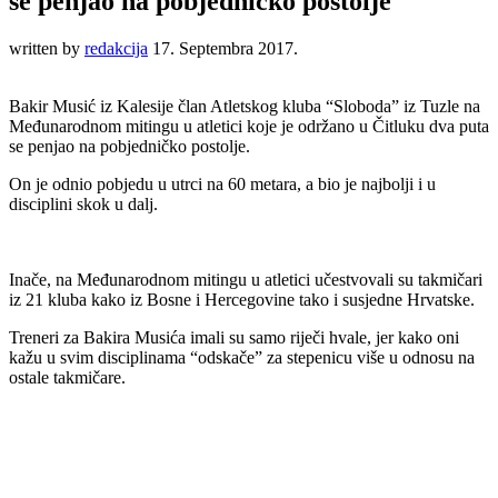
se penjao na pobjedničko postolje
written by
redakcija
17. Septembra 2017.
Bakir Musić iz Kalesije član Atletskog kluba “Sloboda” iz Tuzle na
Međunarodnom mitingu u atletici koje je održano u Čitluku dva puta
se penjao na pobjedničko postolje.
On je odnio pobjedu u utrci na 60 metara, a bio je najbolji i u
disciplini skok u dalj.
Inače, na Međunarodnom mitingu u atletici učestvovali su takmičari
iz 21 kluba kako iz Bosne i Hercegovine tako i susjedne Hrvatske.
Treneri za Bakira Musića imali su samo riječi hvale, jer kako oni
kažu u svim disciplinama “odskače” za stepenicu više u odnosu na
ostale takmičare.