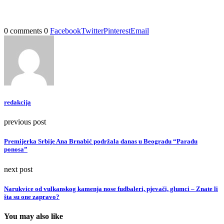
0 comments
0
Facebook
Twitter
Pinterest
Email
redakcija
previous post
Premijerka Srbije Ana Brnabić podržala danas u Beogradu “Paradu
ponosa”
next post
Narukvice od vulkanskog kamenja nose fudbaleri, pjevači, glumci – Znate li
šta su one zapravo?
You may also like