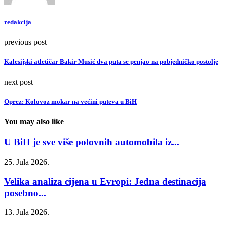
redakcija
previous post
Kalesijski atletičar Bakir Musić dva puta se penjao na pobjedničko postolje
next post
Oprez: Kolovoz mokar na većini puteva u BiH
You may also like
U BiH je sve više polovnih automobila iz...
25. Jula 2026.
Velika analiza cijena u Evropi: Jedna destinacija
posebno...
13. Jula 2026.