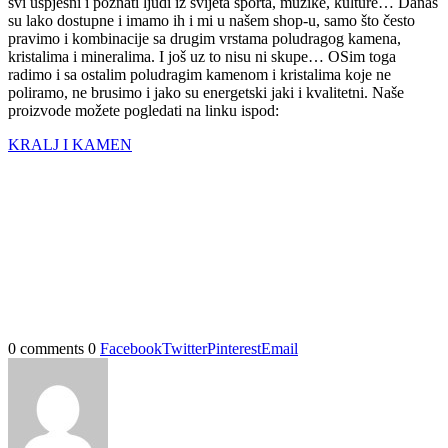
svi uspješni i poznati ljudi iz svijeta sporta, muzike, kulture… Danas
su lako dostupne i imamo ih i mi u našem shop-u, samo što često
pravimo i kombinacije sa drugim vrstama poludragog kamena,
kristalima i mineralima. I još uz to nisu ni skupe… OSim toga
radimo i sa ostalim poludragim kamenom i kristalima koje ne
poliramo, ne brusimo i jako su energetski jaki i kvalitetni. Naše
proizvode možete pogledati na linku ispod:
KRALJ I KAMEN
0 comments
0
Facebook
Twitter
Pinterest
Email