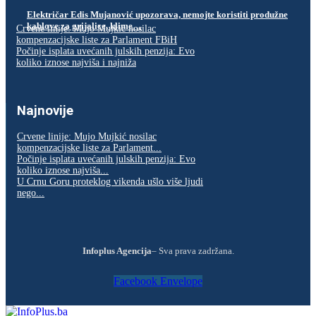
Električar Edis Mujanović upozorava, nemojte koristiti produžne
kablove za grijalice, klime…
Crvene linije: Mujo Mujkić nosilac
kompenzacijske liste za Parlament FBiH
Počinje isplata uvećanih julskih penzija: Evo
koliko iznose najviša i najniža
Najnovije
Crvene linije: Mujo Mujkić nosilac
kompenzacijske liste za Parlament...
Počinje isplata uvećanih julskih penzija: Evo
koliko iznose najviša...
U Crnu Goru proteklog vikenda ušlo više ljudi
nego...
Infoplus Agencija
– Sva prava zadržana.
Facebook
Envelope