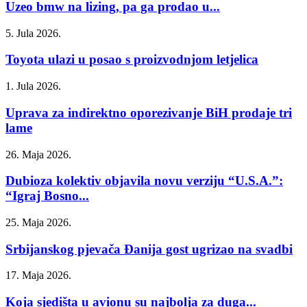
Uzeo bmw na lizing, pa ga prodao u...
5. Jula 2026.
Toyota ulazi u posao s proizvodnjom letjelica
1. Jula 2026.
Uprava za indirektno oporezivanje BiH prodaje tri
lame
26. Maja 2026.
Dubioza kolektiv objavila novu verziju “U.S.A.”:
“Igraj Bosno...
25. Maja 2026.
Srbijanskog pjevača Đanija gost ugrizao na svadbi
17. Maja 2026.
Koja sjedišta u avionu su najbolja za duga...