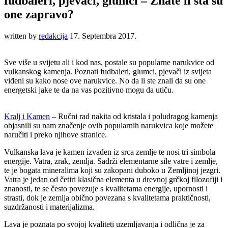
fudbaleri, pjevači, glumci – Znate li šta su
one zapravo?
written by
redakcija
17. Septembra 2017.
Sve više u svijetu ali i kod nas, postale su popularne narukvice od
vulkanskog kamenja. Poznati fudbaleri, glumci, pjevači iz svijeta
viđeni su kako nose ove narukvice. No da li ste znali da su one
energetski jake te da na vas pozitivno mogu da utiču.
Kralj i Kamen
– Ručni rad nakita od kristala i poludragog kamenja
objasnili su nam značenje ovih popularnih narukvica koje možete
naručiti i preko njihove stranice.
Vulkanska lava je kamen izvađen iz srca zemlje te nosi tri simbola
energije. Vatra, zrak, zemlja. Sadrži elementarne sile vatre i zemlje,
te je bogata mineralima koji su zakopani duboko u Zemljinoj jezgri.
Vatra je jedan od četiri klasična elementa u drevnoj grčkoj filozofiji i
znanosti, te se često povezuje s kvalitetama energije, upornosti i
strasti, dok je zemlja obično povezana s kvalitetama praktičnosti,
suzdržanosti i materijalizma.
Lava je poznata po svojoj kvaliteti uzemljavanja i odlična je za