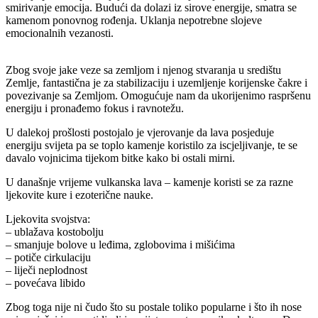
smirivanje emocija. Budući da dolazi iz sirove energije, smatra se
kamenom ponovnog rođenja. Uklanja nepotrebne slojeve
emocionalnih vezanosti.
Zbog svoje jake veze sa zemljom i njenog stvaranja u središtu
Zemlje, fantastična je za stabilizaciju i uzemljenje korijenske čakre i
povezivanje sa Zemljom. Omogućuje nam da ukorijenimo raspršenu
energiju i pronađemo fokus i ravnotežu.
U dalekoj prošlosti postojalo je vjerovanje da lava posjeduje
energiju svijeta pa se toplo kamenje koristilo za iscjeljivanje, te se
davalo vojnicima tijekom bitke kako bi ostali mirni.
U današnje vrijeme vulkanska lava – kamenje koristi se za razne
ljekovite kure i ezoterične nauke.
Ljekovita svojstva:
– ublažava kostobolju
– smanjuje bolove u leđima, zglobovima i mišićima
– potiče cirkulaciju
– liječi neplodnost
– povećava libido
Zbog toga nije ni čudo što su postale toliko popularne i što ih nose