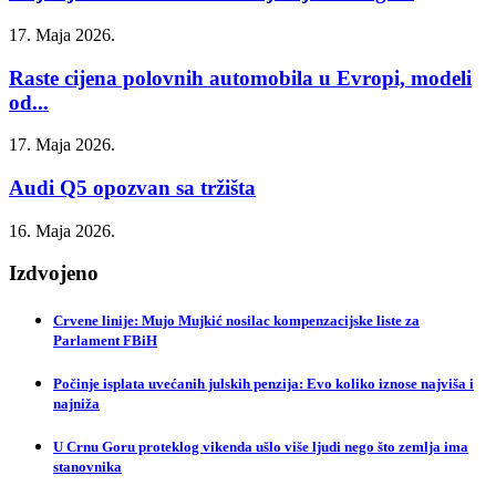
17. Maja 2026.
Raste cijena polovnih automobila u Evropi, modeli
od...
17. Maja 2026.
Audi Q5 opozvan sa tržišta
16. Maja 2026.
Izdvojeno
Crvene linije: Mujo Mujkić nosilac kompenzacijske liste za
Parlament FBiH
Počinje isplata uvećanih julskih penzija: Evo koliko iznose najviša i
najniža
U Crnu Goru proteklog vikenda ušlo više ljudi nego što zemlja ima
stanovnika