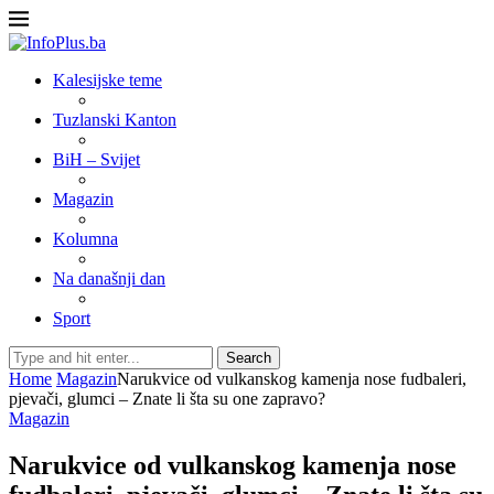
Kalesijske teme
Tuzlanski Kanton
BiH – Svijet
Magazin
Kolumna
Na današnji dan
Sport
Search
Home
Magazin
Narukvice od vulkanskog kamenja nose fudbaleri,
pjevači, glumci – Znate li šta su one zapravo?
Magazin
Narukvice od vulkanskog kamenja nose